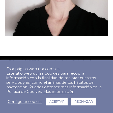
© Copyright 2022 The Predictive Index. Todos los derechos
reservados.
Esta página web usa cookies
Footer Menu
Este sitio web utiliza Cookies para recopilar
información con la finalidad de mejorar nuestros
servicios y así como el análisis de tus hábitos de
navegación. Puedes obtener más información en la
Política de Cookies.
Más información
Configurar cookies
ACEPTAR
RECHAZAR