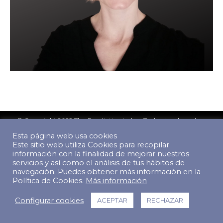
© Copyright 2022 The Predictive Index. Todos los derechos
reservados.
Esta página web usa cookies
Footer Menu
Este sitio web utiliza Cookies para recopilar
información con la finalidad de mejorar nuestros
servicios y así como el análisis de tus hábitos de
navegación. Puedes obtener más información en la
Política de Cookies.
Más información
Configurar cookies
ACEPTAR
RECHAZAR