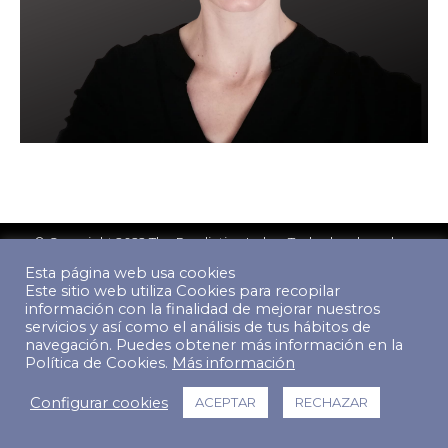
© Copyright 2022 The Predictive Index. Todos los derechos
reservados.
Esta página web usa cookies
Footer Menu
Este sitio web utiliza Cookies para recopilar
información con la finalidad de mejorar nuestros
servicios y así como el análisis de tus hábitos de
navegación. Puedes obtener más información en la
Política de Cookies.
Más información
Configurar cookies
ACEPTAR
RECHAZAR