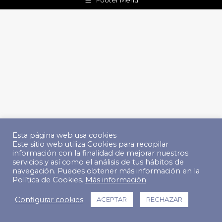
Footer Menu
Esta página web usa cookies
Este sitio web utiliza Cookies para recopilar
información con la finalidad de mejorar nuestros
servicios y así como el análisis de tus hábitos de
navegación. Puedes obtener más información en la
Política de Cookies.
Más información
Configurar cookies
ACEPTAR
RECHAZAR