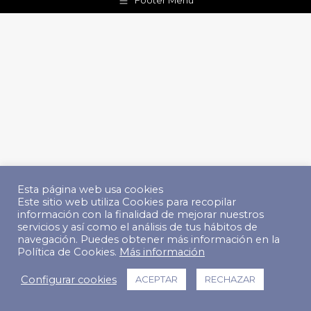
Footer Menu
Esta página web usa cookies
Este sitio web utiliza Cookies para recopilar
información con la finalidad de mejorar nuestros
servicios y así como el análisis de tus hábitos de
navegación. Puedes obtener más información en la
Política de Cookies.
Más información
Configurar cookies
ACEPTAR
RECHAZAR