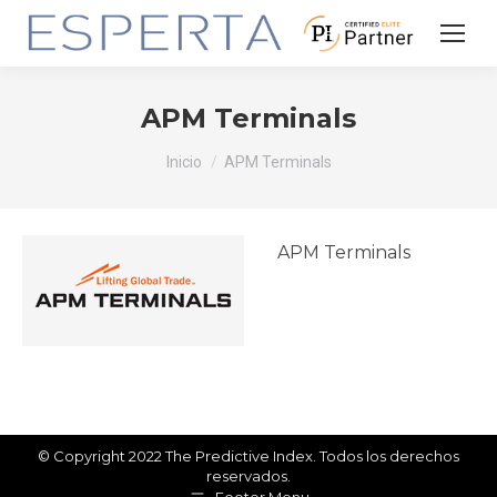
APM Terminals
Estás aquí:
Inicio
APM Terminals
APM Terminals
© Copyright 2022 The Predictive Index. Todos los derechos
reservados.