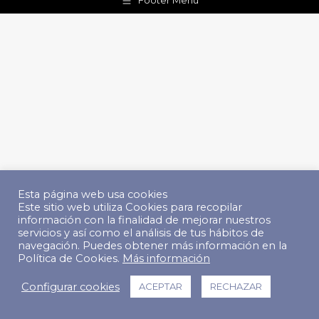
Footer Menu
Esta página web usa cookies
Este sitio web utiliza Cookies para recopilar
información con la finalidad de mejorar nuestros
servicios y así como el análisis de tus hábitos de
navegación. Puedes obtener más información en la
Política de Cookies.
Más información
Configurar cookies
ACEPTAR
RECHAZAR