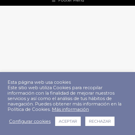
Footer Menu
Esta página web usa cookies
Este sitio web utiliza Cookies para recopilar
información con la finalidad de mejorar nuestros
servicios y así como el análisis de tus hábitos de
navegación. Puedes obtener más información en la
Política de Cookies.
Más información
Configurar cookies
ACEPTAR
RECHAZAR