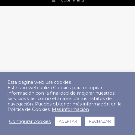
Footer Menu
Esta página web usa cookies
Este sitio web utiliza Cookies para recopilar
información con la finalidad de mejorar nuestros
servicios y así como el análisis de tus hábitos de
navegación. Puedes obtener más información en la
Política de Cookies.
Más información
Configurar cookies
ACEPTAR
RECHAZAR