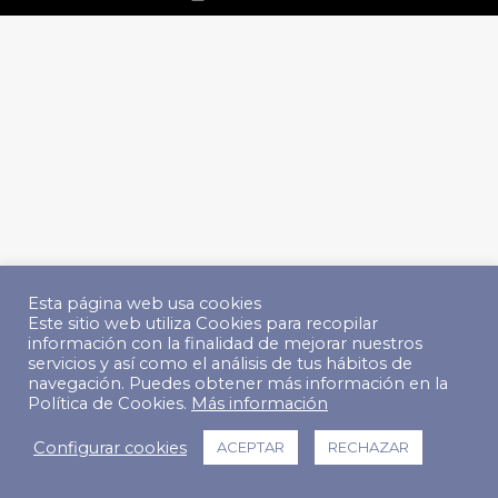
Esta página web usa cookies
Este sitio web utiliza Cookies para recopilar
información con la finalidad de mejorar nuestros
servicios y así como el análisis de tus hábitos de
navegación. Puedes obtener más información en la
Política de Cookies.
Más información
Configurar cookies
ACEPTAR
RECHAZAR