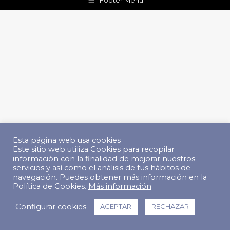
Footer Menu
Esta página web usa cookies
Este sitio web utiliza Cookies para recopilar
información con la finalidad de mejorar nuestros
servicios y así como el análisis de tus hábitos de
navegación. Puedes obtener más información en la
Política de Cookies.
Más información
Configurar cookies
ACEPTAR
RECHAZAR