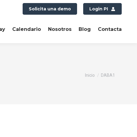
Solicita una demo
Login PI
ay
Calendario
Nosotros
Blog
Contacta
Estás aquí:
Inicio
DABA1