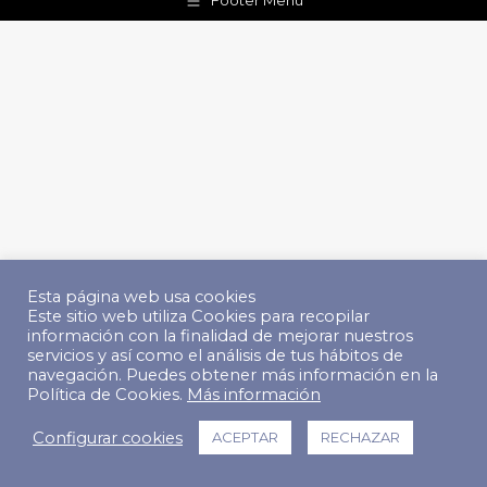
Footer Menu
Esta página web usa cookies
Este sitio web utiliza Cookies para recopilar
información con la finalidad de mejorar nuestros
servicios y así como el análisis de tus hábitos de
navegación. Puedes obtener más información en la
Política de Cookies.
Más información
Configurar cookies
ACEPTAR
RECHAZAR