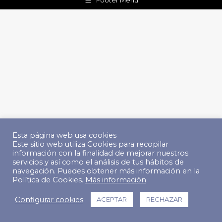
Footer Menu
Esta página web usa cookies
Este sitio web utiliza Cookies para recopilar
información con la finalidad de mejorar nuestros
servicios y así como el análisis de tus hábitos de
navegación. Puedes obtener más información en la
Política de Cookies.
Más información
Configurar cookies
ACEPTAR
RECHAZAR