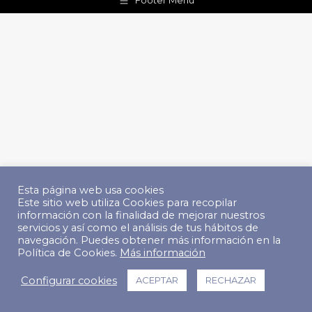
Footer Menu
Esta página web usa cookies
Este sitio web utiliza Cookies para recopilar
información con la finalidad de mejorar nuestros
servicios y así como el análisis de tus hábitos de
navegación. Puedes obtener más información en la
Política de Cookies.
Más información
Configurar cookies
ACEPTAR
RECHAZAR