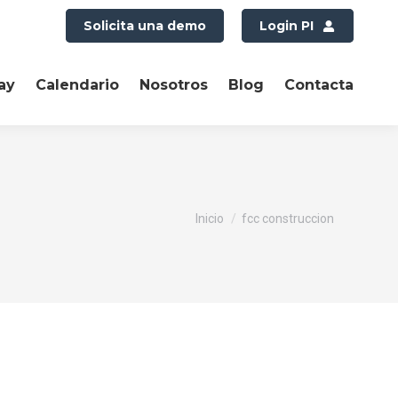
Solicita una demo
Login PI
ay
Calendario
Nosotros
Blog
Contacta
Estás aquí:
Inicio
fcc construccion