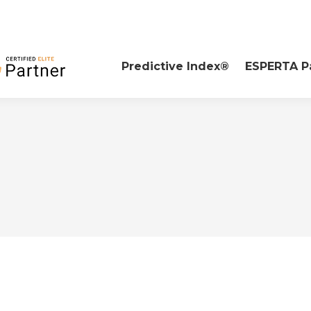
Predictive Index®
ESPERTA P
n