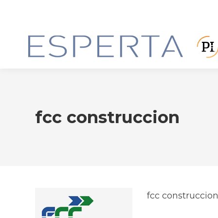
fcc construccion
fcc construccio