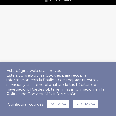
Footer Menu
Esta página web usa cookies
Este sitio web utiliza Cookies para recopilar
información con la finalidad de mejorar nuestros
servicios y así como el análisis de tus hábitos de
navegación. Puedes obtener más información en la
Política de Cookies.
Más información
Configurar cookies
ACEPTAR
RECHAZAR