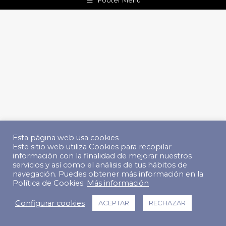
Footer Menu
Esta página web usa cookies
Este sitio web utiliza Cookies para recopilar
información con la finalidad de mejorar nuestros
servicios y así como el análisis de tus hábitos de
navegación. Puedes obtener más información en la
Política de Cookies.
Más información
Configurar cookies
ACEPTAR
RECHAZAR