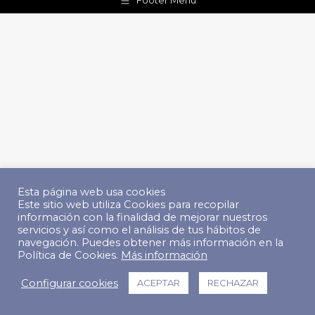
Footer Menu
Esta página web usa cookies
Este sitio web utiliza Cookies para recopilar
información con la finalidad de mejorar nuestros
servicios y así como el análisis de tus hábitos de
navegación. Puedes obtener más información en la
Política de Cookies.
Más información
Configurar cookies
ACEPTAR
RECHAZAR