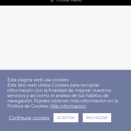
Footer Menu
Esta página web usa cookies
Este sitio web utiliza Cookies para recopilar
información con la finalidad de mejorar nuestros
servicios y así como el análisis de tus hábitos de
navegación. Puedes obtener más información en la
Política de Cookies.
Más información
Configurar cookies
ACEPTAR
RECHAZAR