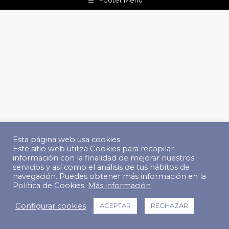
Footer Menu
Esta página web usa cookies
Este sitio web utiliza Cookies para recopilar
información con la finalidad de mejorar nuestros
servicios y así como el análisis de tus hábitos de
navegación. Puedes obtener más información en la
Política de Cookies.
Más información
Configurar cookies
ACEPTAR
RECHAZAR