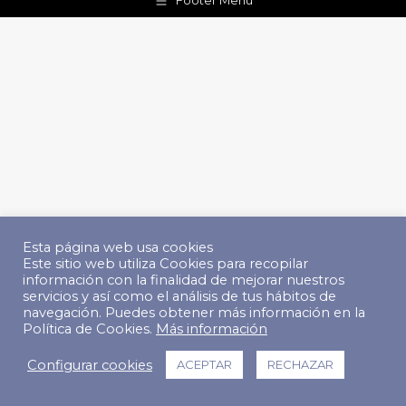
Footer Menu
Esta página web usa cookies
Este sitio web utiliza Cookies para recopilar
información con la finalidad de mejorar nuestros
servicios y así como el análisis de tus hábitos de
navegación. Puedes obtener más información en la
Política de Cookies.
Más información
Configurar cookies
ACEPTAR
RECHAZAR