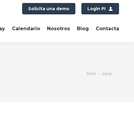
Solicita una demo
Login PI
ay
Calendario
Nosotros
Blog
Contacta
Estás aquí:
Inicio
sacyr