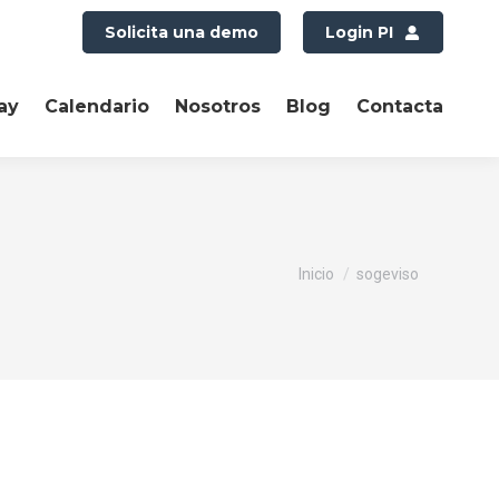
Solicita una demo
Login PI
ay
Calendario
Nosotros
Blog
Contacta
Estás aquí:
Inicio
sogeviso