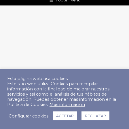
Footer Menu
Esta página web usa cookies
Este sitio web utiliza Cookies para recopilar
información con la finalidad de mejorar nuestros
servicios y así como el análisis de tus hábitos de
navegación. Puedes obtener más información en la
Política de Cookies.
Más información
Configurar cookies
ACEPTAR
RECHAZAR