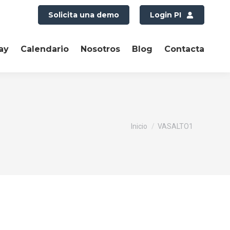
Solicita una demo
Login PI
ay
Calendario
Nosotros
Blog
Contacta
Estás aquí:
Inicio
VASALTO1