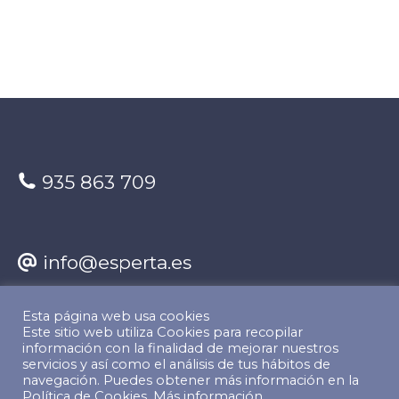
935 863 709
info@esperta.es
Esta página web usa cookies
Encuéntranos en:
Este sitio web utiliza Cookies para recopilar
información con la finalidad de mejorar nuestros
Facebook
X
YouTube
Linkedin
servicios y así como el análisis de tus hábitos de
navegación. Puedes obtener más información en la
Política de Cookies.
Más información