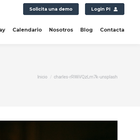
Solicita una demo
Login PI
ay
Calendario
Nosotros
Blog
Contacta
Estás aquí:
Inicio
charles-rRWiVQzLm7k-unsplash