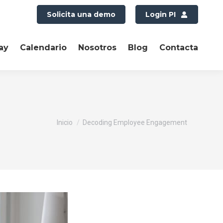
Solicita una demo
Login PI
ay
Calendario
Nosotros
Blog
Contacta
Estás aquí:
Inicio
Decoding Employee Engagement