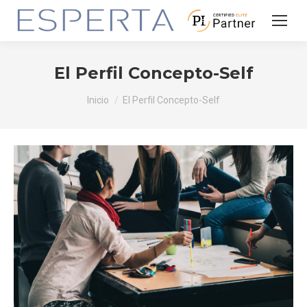
El Perfil Concepto-Self
Estás aquí:
Inicio
El Perfil Concepto-Self