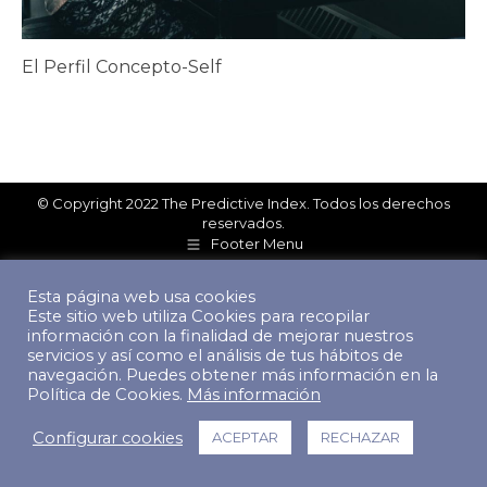
El Perfil Concepto-Self
© Copyright 2022 The Predictive Index. Todos los derechos
reservados.
Footer Menu
Esta página web usa cookies
Este sitio web utiliza Cookies para recopilar
información con la finalidad de mejorar nuestros
servicios y así como el análisis de tus hábitos de
navegación. Puedes obtener más información en la
Política de Cookies.
Más información
Configurar cookies
ACEPTAR
RECHAZAR