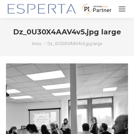
Dz_0U30X4AAV4v5.jpg large
Estás aquí:
Inicio
Dz_0U30X4AAV4v5.jpg large