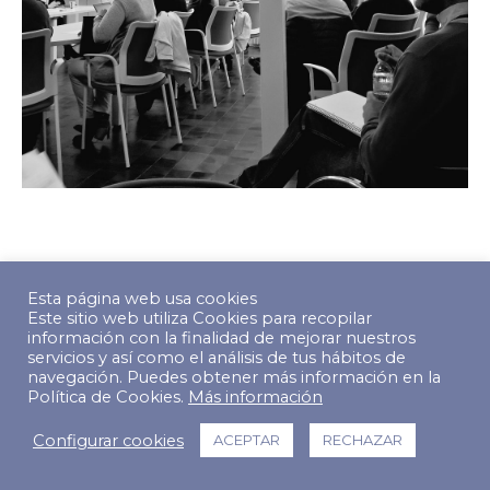
© Copyright 2022 The Predictive Index. Todos los derechos
Esta página web usa cookies
reservados.
Este sitio web utiliza Cookies para recopilar
información con la finalidad de mejorar nuestros
Footer Menu
servicios y así como el análisis de tus hábitos de
navegación. Puedes obtener más información en la
Política de Cookies.
Más información
Configurar cookies
ACEPTAR
RECHAZAR