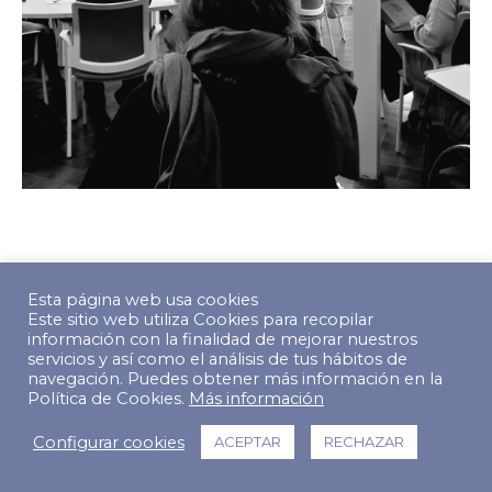
© Copyright 2022 The Predictive Index. Todos los derechos
Esta página web usa cookies
reservados.
Este sitio web utiliza Cookies para recopilar
información con la finalidad de mejorar nuestros
Footer Menu
servicios y así como el análisis de tus hábitos de
navegación. Puedes obtener más información en la
Política de Cookies.
Más información
Configurar cookies
ACEPTAR
RECHAZAR