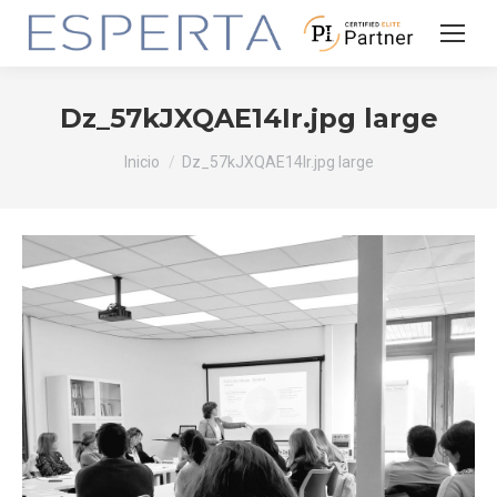
Dz_57kJXQAE14Ir.jpg large
Estás aquí:
Inicio
Dz_57kJXQAE14Ir.jpg large