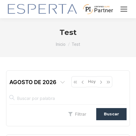
Test
Estás aquí:
Inicio
Test
Hoy
AGOSTO DE 2026
Filtrar
Buscar