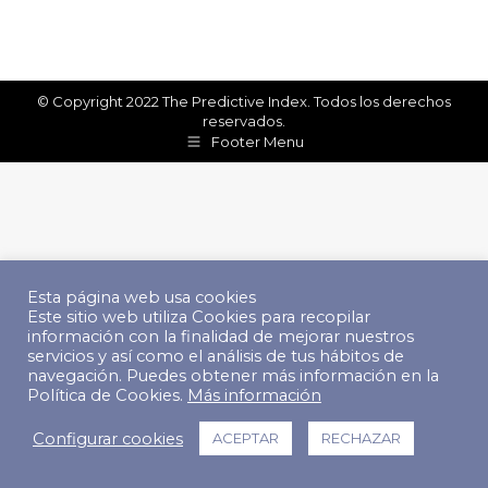
© Copyright 2022 The Predictive Index. Todos los derechos
reservados.
Footer Menu
Esta página web usa cookies
Este sitio web utiliza Cookies para recopilar
información con la finalidad de mejorar nuestros
servicios y así como el análisis de tus hábitos de
navegación. Puedes obtener más información en la
Política de Cookies.
Más información
Configurar cookies
ACEPTAR
RECHAZAR