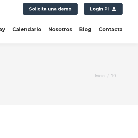
Solicita una demo
Login PI
ay
Calendario
Nosotros
Blog
Contacta
Estás aquí:
Inicio
10