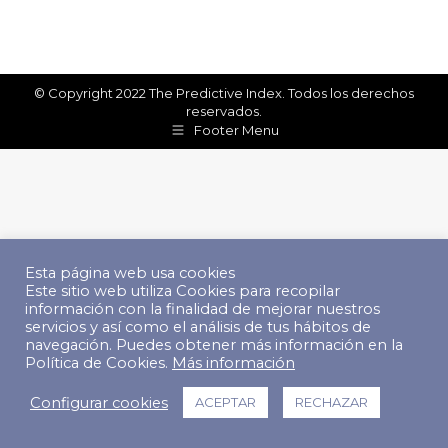
© Copyright 2022 The Predictive Index. Todos los derechos
reservados.
Footer Menu
Esta página web usa cookies
Este sitio web utiliza Cookies para recopilar
información con la finalidad de mejorar nuestros
servicios y así como el análisis de tus hábitos de
navegación. Puedes obtener más información en la
Política de Cookies.
Más información
Configurar cookies
ACEPTAR
RECHAZAR