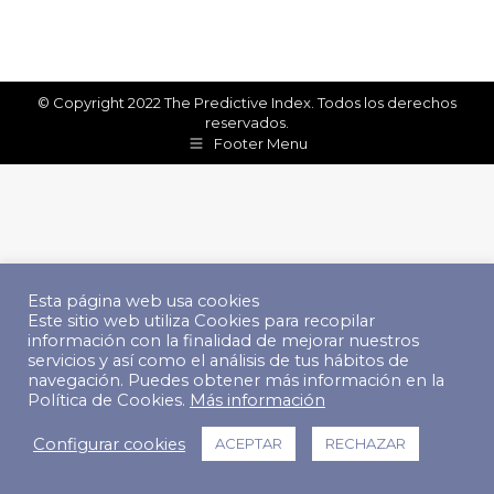
© Copyright 2022 The Predictive Index. Todos los derechos
reservados.
Footer Menu
Esta página web usa cookies
Este sitio web utiliza Cookies para recopilar
información con la finalidad de mejorar nuestros
servicios y así como el análisis de tus hábitos de
navegación. Puedes obtener más información en la
Política de Cookies.
Más información
Configurar cookies
ACEPTAR
RECHAZAR