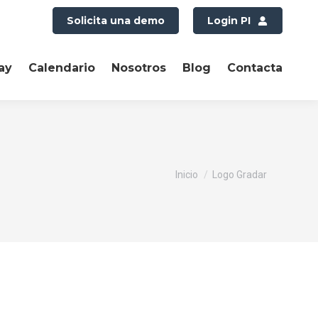
Solicita una demo
Login PI
ay
Calendario
Nosotros
Blog
Contacta
Estás aquí:
Inicio
Logo Gradar