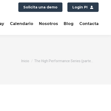
Solicita una demo
Login PI
ay
Calendario
Nosotros
Blog
Contacta
Estás aquí:
Inicio
The High Performance Series (parte…