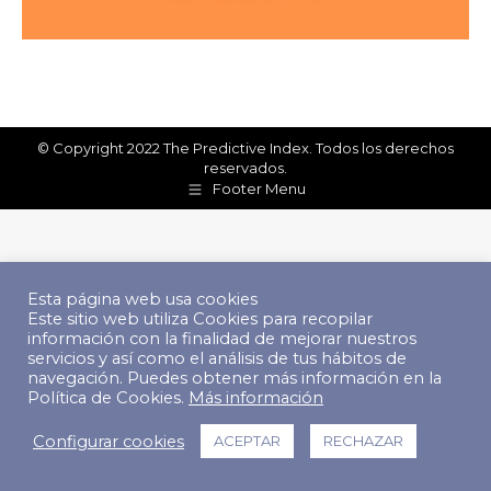
© Copyright 2022 The Predictive Index. Todos los derechos
reservados.
Footer Menu
Esta página web usa cookies
Este sitio web utiliza Cookies para recopilar
información con la finalidad de mejorar nuestros
servicios y así como el análisis de tus hábitos de
navegación. Puedes obtener más información en la
Política de Cookies.
Más información
Configurar cookies
ACEPTAR
RECHAZAR