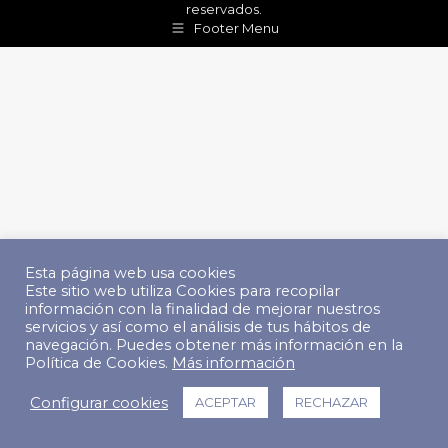
reservados.
Footer Menu
Esta página web usa cookies
Este sitio web utiliza Cookies para recopilar
información con la finalidad de mejorar nuestros
servicios y así como el análisis de tus hábitos de
navegación. Puedes obtener más información en la
Política de Cookies.
Más información
Configurar cookies
ACEPTAR
RECHAZAR