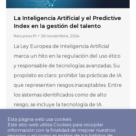
La Inteligencia Artificial y el Predictive
Index en la gestión del talento
Recursos PI
26 noviembre, 2024
La Ley Europea de Inteligencia Artificial
marca un hito en la regulación del uso ético
y responsable de tecnologías avanzadas. Su
propósito es claro: prohibir las prácticas de IA
que representen riesgos inaceptables. Entre
los sistemas identificados como de alto
riesgo, se incluye la tecnología de IA
utilizada en empleo, como el uso de IA…
Esta página web usa cookies
Este sitio web utiliza Cookies para recopilar
información con la finalidad de mejorar nuestros
servicios y así como el análisis de tus hábitos de