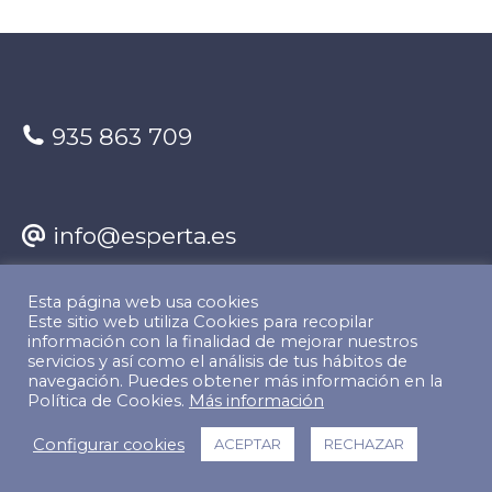
935 863 709
info@esperta.es
Esta página web usa cookies
Encuéntranos en:
Este sitio web utiliza Cookies para recopilar
información con la finalidad de mejorar nuestros
Facebook
X
YouTube
Linkedin
servicios y así como el análisis de tus hábitos de
navegación. Puedes obtener más información en la
Política de Cookies.
Más información
page
page
page
page
© Copyright 2022 The Predictive Index. Todos los derechos
Configurar cookies
ACEPTAR
RECHAZAR
reservados.
opens
opens
opens
opens
Footer Menu