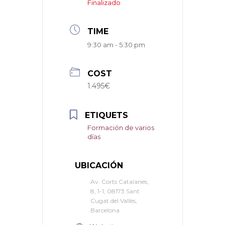
Finalizado
TIME
9:30 am - 5:30 pm
COST
1.495€
ETIQUETS
Formación de varios
días
UBICACIÓN
Av. Corts Catalanes,
8, 1-1, 08173 Sant
Cugat del Vallès,
Barcelona