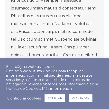
Rhoncus dolor – semper malesuada
ipsumaccumsan mauris id consectetur sem!
Phasellus quis risus eu risus eleifend
molestie non ac nulla. Nullam et volutpat
elit. Fusce auctor turpis nibh, id commodo
tellus dictum sit amet. Suspendisse pulvinar
nulla et lacus fringilla sem. Cras pulvinar
enim ut rhoncus faucibus. Cras quis eleifend
purus. In quis congue felis, sit amet…
Esta página web usa cookies
Este sitio web utiliza Cookies para recopilar
información con la finalidad de mejorar nuestros
servicios y así como el análisis de tus hábitos de
navegación. Puedes obtener más información en la
Política de Cookies.
Más información
© Copyright 2022 The Predictive Index. Todos los derechos
Configurar cookies
ACEPTAR
RECHAZAR
reservados.
Footer Menu