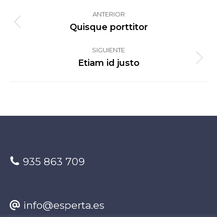
Navegación
ANTERIOR
entre
Quisque porttitor
Proyecto
proyectos
anterior
SIGUIENTE
Etiam id justo
Proyecto
siguiente
935 863 709
info@esperta.es