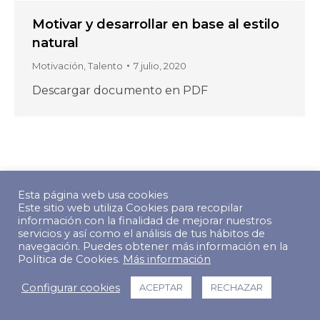
Motivar y desarrollar en base al estilo
natural
Motivación
,
Talento
7 julio, 2020
Descargar documento en PDF
© Copyright 2022 The Predictive Index. Todos los derechos
Esta página web usa cookies
reservados.
Este sitio web utiliza Cookies para recopilar
Footer Menu
información con la finalidad de mejorar nuestros
servicios y así como el análisis de tus hábitos de
navegación. Puedes obtener más información en la
Política de Cookies.
Más información
Configurar cookies
ACEPTAR
RECHAZAR