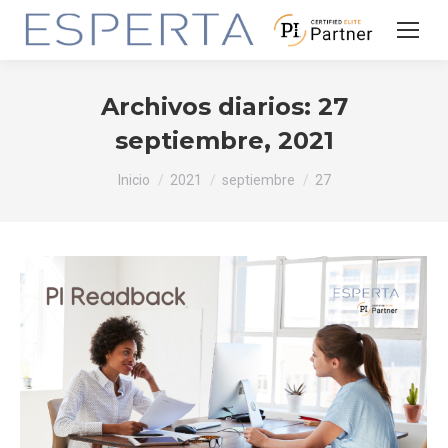
Archivos diarios:
27
septiembre, 2021
Estás aquí:
Inicio
2021
septiembre
27