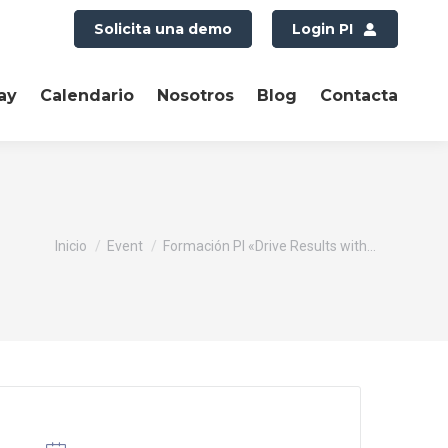
Solicita una demo
Login PI
ay
Calendario
Nosotros
Blog
Contacta
Estás aquí:
Inicio
Event
Formación PI «Drive Results with…