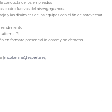
a conducta de los empleados
las cuatro fuerzas del
disengagement
trabajo y las dinámicas de los equipos con el fin de aprovechar
to rendimiento
lataforma PI
ión en formato presencial
in house
y
on demand
a (
mcolomina@esperta.es
)