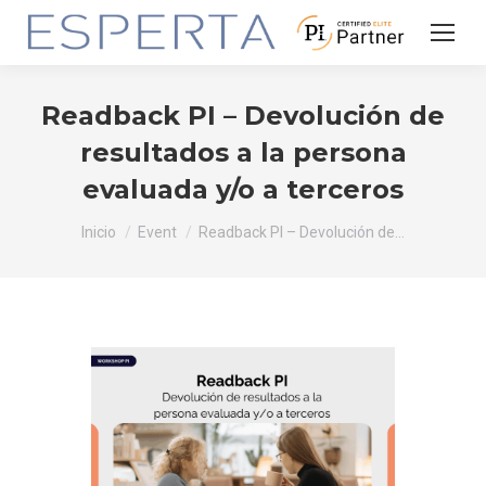
Readback PI – Devolución de
resultados a la persona
evaluada y/o a terceros
Estás aquí:
Inicio
Event
Readback PI – Devolución de…