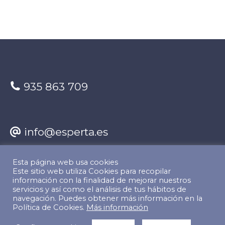
935 863 709
info@esperta.es
Esta página web usa cookies
Encuéntranos en:
Este sitio web utiliza Cookies para recopilar
información con la finalidad de mejorar nuestros
Facebook
X
YouTube
Linkedin
servicios y así como el análisis de tus hábitos de
navegación. Puedes obtener más información en la
Política de Cookies.
Más información
page
page
page
page
© Copyright 2022 The Predictive Index. Todos los derechos