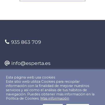
935 863 709
info@esperta.es
Esta página web usa cookies
Encuéntranos en:
Este sitio web utiliza Cookies para recopilar
información con la finalidad de mejorar nuestros
Facebook
X
YouTube
Linkedin
servicios y así como el análisis de tus hábitos de
navegación. Puedes obtener más información en la
Política de Cookies.
Más información
page
page
page
page